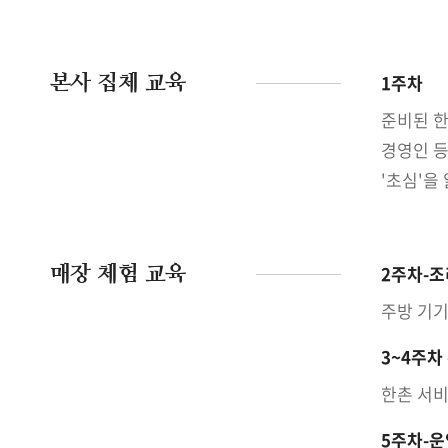
본사 집체 교육
1주차
준비된 한
경영인 등
'초심'을
매장 체험 교육
2주차-조
주방 기기
3~4주차
한촌 서비
5주차-