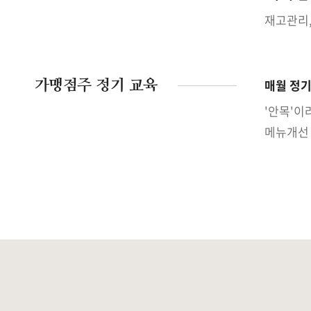
재고관리,
가맹점주 정기 교육
매월 정기
'안목'이
메뉴개선 1