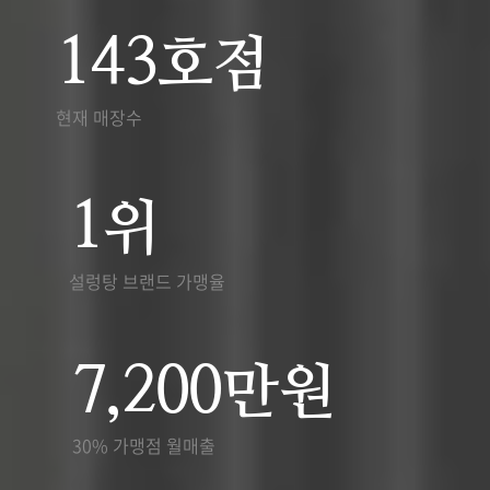
143
호점
현재 매장수
1
위
설렁탕 브랜드 가맹율
7,200
만원
30% 가맹점 월매출