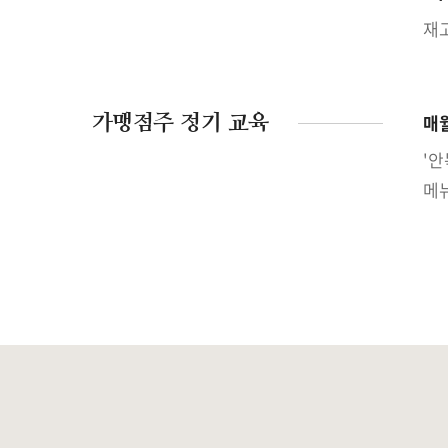
재고
가맹점주 정기 교육
매
'안
메뉴