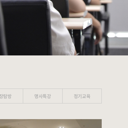
장탐방
명사특강
정기교육