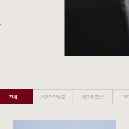
샵
전체
신년전략발표
해외워크샵
현