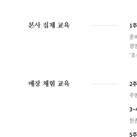
본사 집체 교육
1
준
경
'초
매장 체험 교육
2
주방
3~
한촌
5