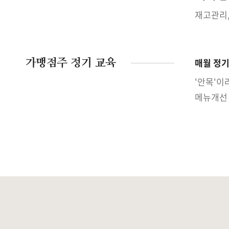
재고관리,
가맹점주 정기 교육
매월 정기
'안목'이
메뉴개선 1