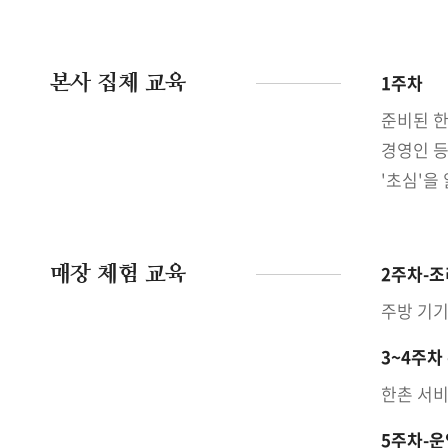
본사 집체 교육
1주차
준비된 한
경영인 등
'초심'을
매장 체험 교육
2주차-조
주방 기기
3~4주차
한촌 서비
5주차-