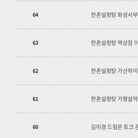
한촌설렁탕 화성서부
64
한촌설렁탕 역삼점 
63
한촌설렁탕 가산하이
62
한촌설렁탕 가평설악
61
김미경 드림온 토크 콘
60