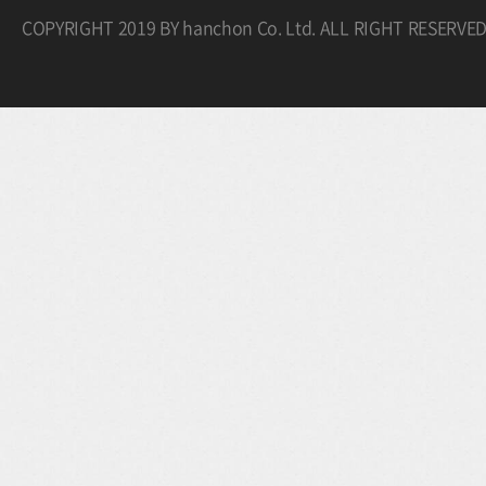
COPYRIGHT 2019 BY hanchon Co. Ltd. ALL RIGHT RESERVE