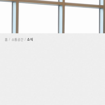
소식
홈
/
소통공간
/