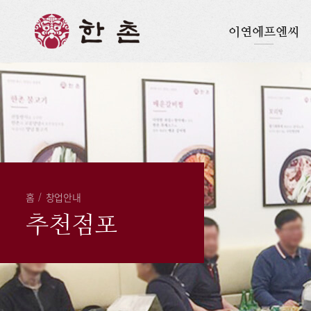
이연에프엔씨
홈
/
창업안내
추천점포