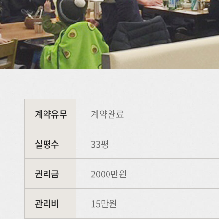
계약유무
계약완료
실평수
33평
권리금
2000만원
관리비
15만원