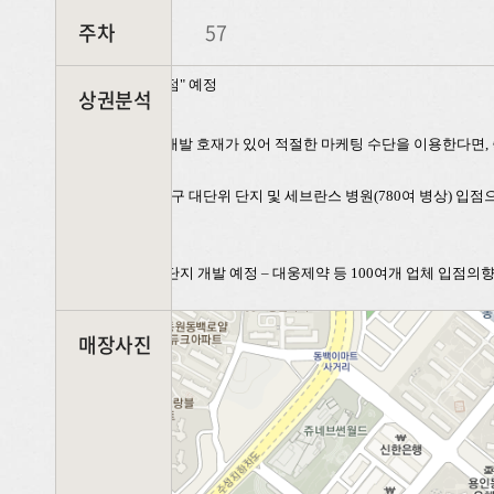
주차
57
"한촌설렁탕 동백점" 예정
상권분석
.□ 점포 주변으로 개발 호재가 있어 적절한 마케팅 수단을 이용한다면
,
•
1300
여 가구 대단위 단지 및
세브란스
병원
(780
여 병상
)
입점
•
의료산업단지 개발 예정
–
대웅제약
등
100
여개
업체
입점의
매장사진