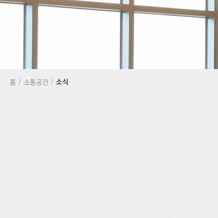
소식
홈
/
소통공간
/