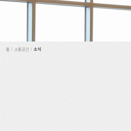
소식
홈
/
소통공간
/