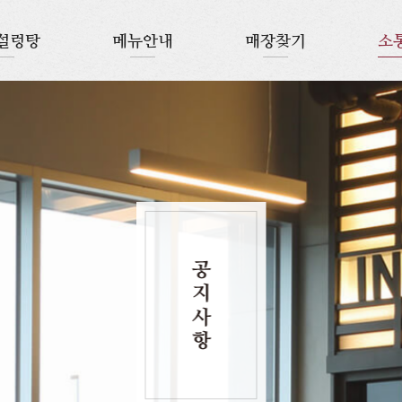
설렁탕
메뉴안내
매장찾기
소