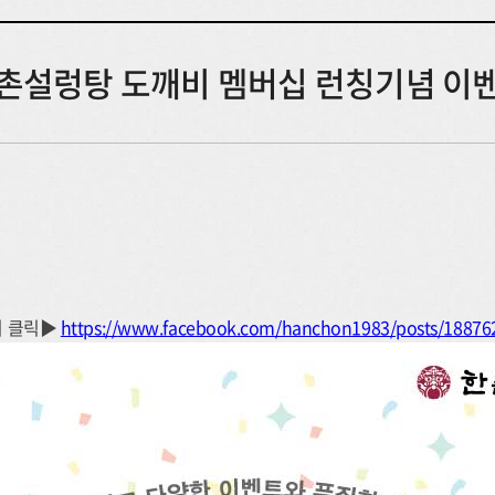
촌설렁탕 도깨비 멤버십 런칭기념 이
기 클릭▶
https://
www.facebook.com/hanchon1983/posts/18876