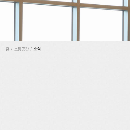
소식
홈
/
소통공간
/