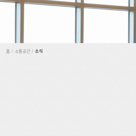
소식
홈
/
소통공간
/